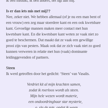
ik ben mislukt, ik ben anders, het ligt aan mij.
Is er dan iets mis met mij??
Nee, zeker niet. We hebben allemaal (of je nu een man bent of
een vrouw) een zeg maar stoerdere kant en een ook kwetsbare
kant. Gevoelige mannen maken meer contact met hun
kwetsbare kant. En die kwetsbare kant weten ze vaak niet zo
goed te beschermen. Dat maakt dat ze vaak een gewillige
prooi zijn van pesters. Maak ook dat ze zich vaak niet zo goed
kunnen verweren in relatie met hun (vaak) dominante
leidinggevenden of partners.
Steen
Ik werd getroffen door het gedicht: ‘Steen’ van Vasalis.
Verdriet kit al mijn krachten samen,
zodat ik roerloos wordt als steen.
Mijn hele wezen wordt materie,
een ondoordringbaar star mysterie,
o sla de rots, opdat ik ween.