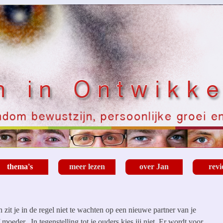
Menu overslaan
thema's
meer lezen
over Jan
rev
▼
▼
▼
▼
 zit je in de regel niet te wachten op een nieuwe partner van je
 moeder. In tegenstelling tot je ouders kies jij niet. Er wordt voor