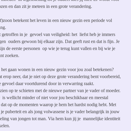
zen en dan zit je meteen in een grote verandering.
ef)zoon betekent het leven in een nieuw gezin een periode vol
ing.
 getroffen in je gevoel van veiligheid: het liefst heb je immers
igen ouders gewoon bij elkaar zijn. Dat geeft rust en dat is fijn. Je
ijn de eerste personen op wie je terug kunt vallen en bij wie je
unt zoeken.
 het gaan wonen in een nieuw gezin voor jou zoal betekenen?
 erop neer, dat je niet op deze grote verandering bent voorbereid,
je gevoel daar voortdurend door in verwarring raakt.
zien op te schieten met de nieuwe partner van je vader of moeder.
 is wellicht minder of niet voor jou beschikbaar en meestal
 dat op de momenten waarop je hem het hardst nodig hebt. Met
je puberteit en als jong volwassene is je vader belangrijk in jouw
ling van jongen tot man. Via hem kun jij je mannelijke identiteit
elen.