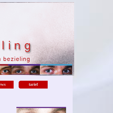
iews
tarief
▼
▼