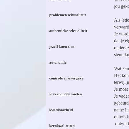
jou geko
problemen seksualiteit
Als (sti
verwarr
authentieke seksualiteit
Je wordt
dat je e
jezelf laten zien
ouders z
steun k
autonomie
Wat kan
Het komt
controle en overgave
terwijl 
Je moet 
je verbonden voelen
Je vader
gebeurd
name In 
kwetsbaarheid
ontwikke
ontwikk
kernkwaliteiten